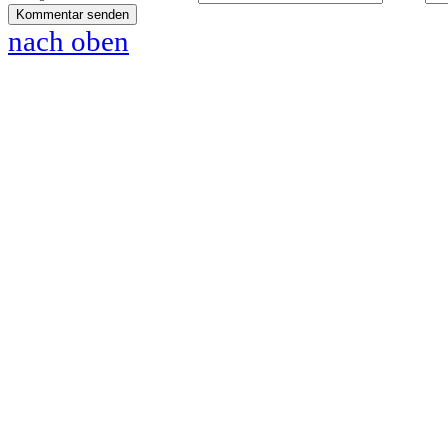
nach oben
www.pferde-futterautomaten-pferdle-glück.de.de
www.Pferdle-Glück.de
www.Pferdle-Glueck.de
www.PferdleGlück.de
www.PferdleGlueck.de
www.Pferde-Glück.de
www.La