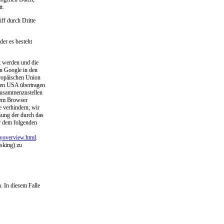
t.
ff durch Dritte
der es besteht
t werden und die
on Google in den
uropäischen Union
den USA übertragen
 zusammenzustellen
rem Browser
 verhindern; wir
sung der durch das
r dem folgenden
cyoverview.html
.
sking) zu
. In diesem Falle