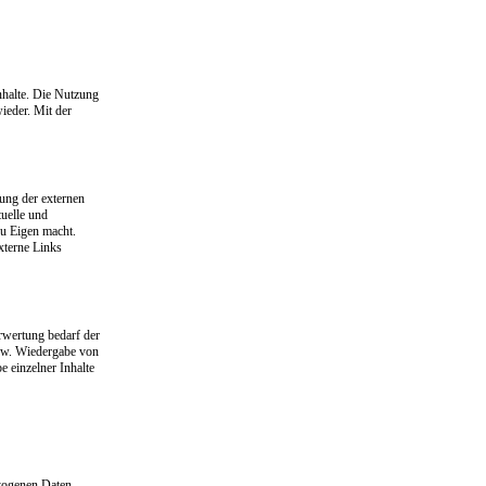
Inhalte. Die Nutzung
ieder. Mit der
fung der externen
tuelle und
zu Eigen macht.
xterne Links
rwertung bedarf der
bzw. Wiedergabe von
e einzelner Inhalte
zogenen Daten,