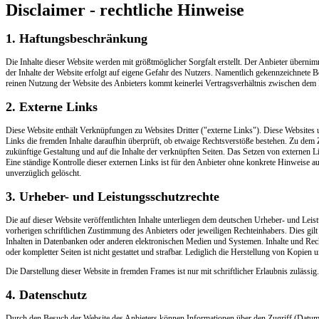
Disclaimer - rechtliche Hinweise
1. Haftungsbeschränkung
Die Inhalte dieser Website werden mit größtmöglicher Sorgfalt erstellt. Der Anbieter übernimm
der Inhalte der Website erfolgt auf eigene Gefahr des Nutzers. Namentlich gekennzeichnete 
reinen Nutzung der Website des Anbieters kommt keinerlei Vertragsverhältnis zwischen dem
2. Externe Links
Diese Website enthält Verknüpfungen zu Websites Dritter ("externe Links"). Diese Websites u
Links die fremden Inhalte daraufhin überprüft, ob etwaige Rechtsverstöße bestehen. Zu dem Ze
zukünftige Gestaltung und auf die Inhalte der verknüpften Seiten. Das Setzen von externen Li
Eine ständige Kontrolle dieser externen Links ist für den Anbieter ohne konkrete Hinweise 
unverzüglich gelöscht.
3. Urheber- und Leistungsschutzrechte
Die auf dieser Website veröffentlichten Inhalte unterliegen dem deutschen Urheber- und Lei
vorherigen schriftlichen Zustimmung des Anbieters oder jeweiligen Rechteinhabers. Dies gil
Inhalten in Datenbanken oder anderen elektronischen Medien und Systemen. Inhalte und Rechte
oder kompletter Seiten ist nicht gestattet und strafbar. Lediglich die Herstellung von Kopie
Die Darstellung dieser Website in fremden Frames ist nur mit schriftlicher Erlaubnis zulässig.
4. Datenschutz
Durch den Besuch der Website des Anbieters können Informationen über den Zugriff (Datum, 