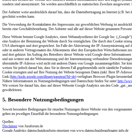
sondern sind anonymisiert. Sie werden ausschließlich zu statistischen Zwecken ausgewertet. 
Der Anbieter weist ausdrücklich darauf hin, dass die Datenübertragung im Internet (z.B. be
geschützt werden kann.
Die Verwendung der Kontaktdaten des Impressums zur gewerblichen Werbung ist ausdrücklich ni
bereits eine Geschäftsbeziehung. Der Anbieter und alle auf dieser Website genannten Perso
Diese Website benutzt Google Analytics, einen Webanalysedienst der Google Inc. („Google“)
eine Analyse der Benutzung der Website durch Sie ermöglichen. Die durch den Cookie erzeug
USA übertragen und dort gespeichert. Im Falle der Aktivierung der IP-Anonymisierung auf 
oder in anderen Vertragsstaaten des Abkommens über den Europäischen Wirtschaftsraum zuv
und dort gekürzt. Im Auftrag des Betreibers dieser Website wird Google diese Informatione
und um weitere mit der Websitenutzung und der Internetnutzung verbundene Dienstleistung
übermittelte IP-Adresse wird nicht mit anderen Daten von Google zusammengeführt. Sie kön
weisen Sie jedoch darauf hin, dass Sie in diesem Fall gegebenenfalls nicht sämtliche Funkt
Cookie erzeugten und auf Ihre Nutzung der Website bezogenen Daten (inkl. Ihrer IP-Adresse
Link (
http://tools.google.com/dlpage/gaoptout?hl=de
) verfügbare Browser-Plugin herunterlade
Nähere Informationen zu Nutzungsbedingungen und Datenschutz finden Sie unter
http://ww
Wir weisen Sie darauf hin, dass auf dieser Webseite Google Analytics um den Code „gat._a
gewährleisten.
5. Besondere Nutzungsbedingungen
Soweit besondere Bedingungen für einzelne Nutzungen dieser Website von den vorgenannten 
gelten im jeweiligen Einzelfall die besonderen Nutzungsbedingungen.
Quellen:
Disclaimer
von Juraforum.de
Google Analytics datenschutzkonform einsetzen von www.datenschutzbeauftragter-info.de