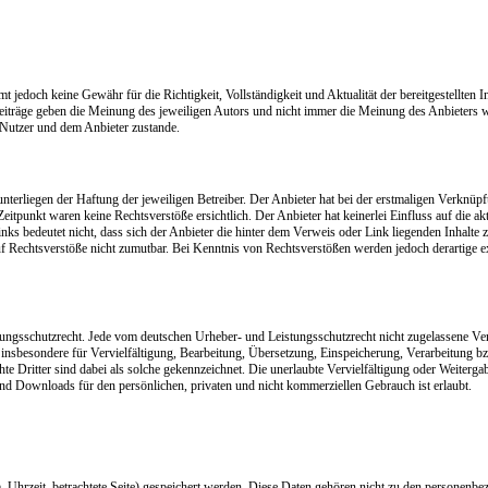
t jedoch keine Gewähr für die Richtigkeit, Vollständigkeit und Aktualität der bereitgestellten 
Beiträge geben die Meinung des jeweiligen Autors und nicht immer die Meinung des Anbieters w
 Nutzer und dem Anbieter zustande.
nterliegen der Haftung der jeweiligen Betreiber. Der Anbieter hat bei der erstmaligen Verknüp
itpunkt waren keine Rechtsverstöße ersichtlich. Der Anbieter hat keinerlei Einfluss auf die ak
nks bedeutet nicht, dass sich der Anbieter die hinter dem Verweis oder Link liegenden Inhalte 
auf Rechtsverstöße nicht zumutbar. Bei Kenntnis von Rechtsverstößen werden jedoch derartige e
stungsschutzrecht. Jede vom deutschen Urheber- und Leistungsschutzrecht nicht zugelassene Ve
t insbesondere für Vervielfältigung, Bearbeitung, Übersetzung, Einspeicherung, Verarbeitung 
 Dritter sind dabei als solche gekennzeichnet. Die unerlaubte Vervielfältigung oder Weitergab
n und Downloads für den persönlichen, privaten und nicht kommerziellen Gebrauch ist erlaubt.
Uhrzeit, betrachtete Seite) gespeichert werden. Diese Daten gehören nicht zu den personenbe