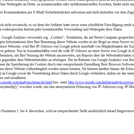
Eine Weitergabe an Dritte, zu kommerziellen oder nichtkommerziellen Zwecken, findet nicht stat
i der Kommunikation per E-Mail) Sicherheitslücken aufweisen und nicht lückenlos vor dem Zugri
cht erwünscht, es sei denn der Anbieter hatte zuvor seine schriftliche Einwilligung erteilt o
nen widersprechen hiermit jeder kommerziellen Verwendung und Weitergabe ihrer Daten.
. Google Analytics verwendet sog. „Cookies“, Textdateien, die auf Ihrem Computer gespeicher
ten Informationen über Ihre Benutzung dieser Website werden in der Regel an einen Server v
dieser Webseite, wird Ihre IP-Adresse von Google jedoch innerhalb von Mitgliedstaaten der E
or gekürzt. Nur in Ausnahmefällen wird die volle IP-Adresse an einen Server von Google in 
n benutzen, um Ihre Nutzung der Website auszuwerten, um Reports über die Websiteaktivitäten
en gegenüber dem Websitebetreiber zu erbringen. Die im Rahmen von Google Analytics von Ih
nen die Speicherung der Cookies durch eine entsprechende Einstellung Ihrer Browser-Software
ionen dieser Website vollumfänglich werden nutzen können. Sie können darüber hinaus die Erfas
) an Google sowie die Verarbeitung dieser Daten durch Google verhindern, indem sie das unte
n und installieren.
w.google.com/analytics/terms/de.html
bzw. unter
http://www.google.com/intl/de/analytics/priva
nonymizeIp();“ erweitert wurde, um eine anonymisierte Erfassung von IP-Adressen (sog. IP-Ma
Nummern 1. bis 4. abweichen, wird an entsprechender Stelle ausdrücklich darauf hingewiesen