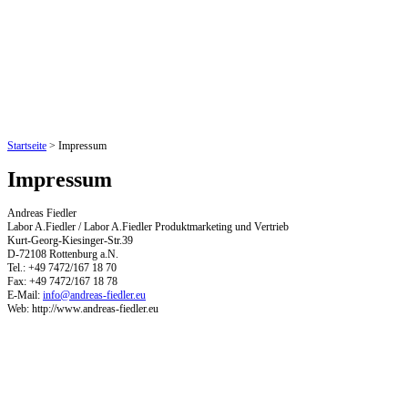
Startseite
>
Impressum
Impressum
Andreas Fiedler
Labor A.Fiedler / Labor A.Fiedler Produktmarketing und Vertrieb
Kurt-Georg-Kiesinger-Str.39
D-72108 Rottenburg a.N.
Tel.: +49 7472/167 18 70
Fax: +49 7472/167 18 78
E-Mail:
info@andreas-fiedler.eu
Web: http://www.andreas-fiedler.eu