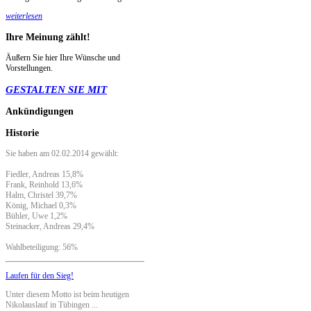
weiterlesen
Ihre
Meinung zählt!
Äußern Sie hier Ihre Wünsche und
Vorstellungen.
GESTALTEN SIE MIT
Ankündigungen
Historie
Sie haben am 02.02.2014 gewählt:
Fiedler, Andreas 15,8%
Frank, Reinhold 13,6%
Halm, Christel 39,7%
König, Michael 0,3%
Bühler, Uwe 1,2%
Steinacker, Andreas 29,4%
Wahlbeteiligung: 56%
Laufen für den Sieg!
Unter diesem Motto ist beim heutigen
Nikolauslauf in Tübingen ...