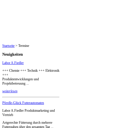
Startseite
>
Termine
Neuigkeiten
Labor A.Fiedler
+++ Chemie +++ Technik +++ Elektronik
+++
Produktentwicklungen und
Projektbetreuung ...
weiterlesen
Pferdle-Glück Futterautomaten
Labor A.Fiedler Produktmarketing und
Vertrieb
Artgerechte Fütterung durch mehrere
Futtergaben über den gesamten Tag ...