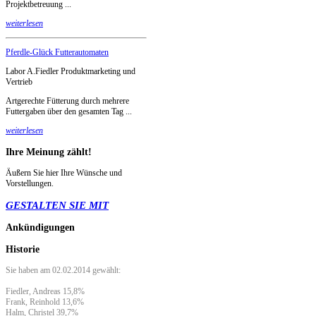
Projektbetreuung ...
weiterlesen
Pferdle-Glück Futterautomaten
Labor A.Fiedler Produktmarketing und
Vertrieb
Artgerechte Fütterung durch mehrere
Futtergaben über den gesamten Tag ...
weiterlesen
Ihre
Meinung zählt!
Äußern Sie hier Ihre Wünsche und
Vorstellungen.
GESTALTEN SIE MIT
Ankündigungen
Historie
Sie haben am 02.02.2014 gewählt:
Fiedler, Andreas 15,8%
Frank, Reinhold 13,6%
Halm, Christel 39,7%