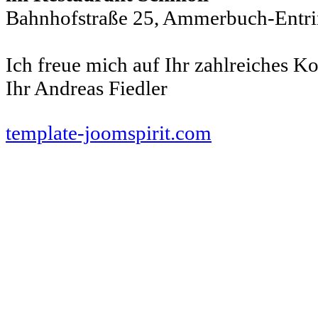
Bahnhofstraße 25, Ammerbuch-Entr
Ich freue mich auf Ihr zahlreiches 
Ihr Andreas Fiedler
www.pferde-futterautomaten-pferdle-glück.de.de
www.Pferdle-Glück.de
www.Pferdle-Glueck.de
www.PferdleGlück.de
www.PferdleGlueck.de
www.Pferde-Glück.de
www.La
template-joomspirit.com