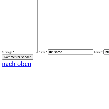
Message *
Name *
Email *
nach oben
www.pferde-futterautomaten-pferdle-glück.de.de
www.Pferdle-Glück.de
www.Pferdle-Glueck.de
www.PferdleGlück.de
www.PferdleGlueck.de
www.Pferde-Glück.de
www.La