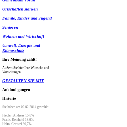
Ortschaften stärken
Famile, Kinder und Jugend
Senioren
Wohnen und Wirtschaft
Umwelt, Energie und
Klimaschutz
Ihre
Meinung zählt!
Äußern Sie hier Ihre Wünsche und
Vorstellungen.
GESTALTEN SIE MIT
Ankündigungen
Historie
Sie haben am 02.02.2014 gewählt:
Fiedler, Andreas 15,8%
Frank, Reinhold 13,6%
Halm, Christel 39,7%