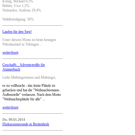
König, Michael 0,3%
Bühler, Uwe 1,2%
Steinacker, Andreas 29,4%
Wahlbeteiligung: 56%
Laufen für den Sieg!
Unter diesem Motto ist beim heutigen
Nikolauslauf in Tübingen ...
weiterlesen
Geschafft... Adventsgrüße für
Ammerbuch
Liebe Mitbürgerinnen und Mitbürger,
es ist vollbracht - das letzte Plätzle ist
gebacken und hat die "Weihnachtsmann-
Außenstelle" verlassen. Nach dem Motto
"Weihnachtsplätzle für alle" ...
weiterlesen
Do. 09.01.2014
Diskussionsrunde in Breitenholz