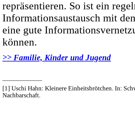
repräsentieren. So ist ein reg
Informationsaustausch mit den
eine gute Informationsvernetz
können.
>> Familie, Kinder und Jugend
____________
[1] Uschi Hahn: Kleinere Einheitsbrötchen. In: Sc
Nachbarschaft.
www.pferde-futterautomaten-pferdle-glück.de.de
www.Pferdle-Glück.de
www.Pferdle-Glueck.de
www.PferdleGlück.de
www.PferdleGlueck.de
www.Pferde-Glück.de
www.La